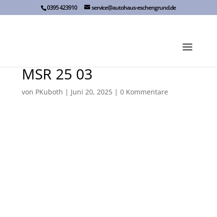
Skip
0395 423910
service@autohaus-eschengrund.de
to
content
MSR 25 03
von
PKuboth
|
Juni 20, 2025
|
0 Kommentare