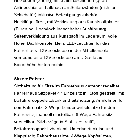
Holzboden (2-teilig) mit 3 Airlineschienen (quer);
Airlineschienen halbhoch an Seitenwänden (nicht an
Schiebetür) inklusive Befestigungszubehör;
Heckflügeltüren, mit Verkleidung aus Kunststoffplatten
(Türen bei Hochdach indachhoher Ausführung);
Seitenverkleidung aus Kunststoff im Laderaum, volle
Höhe; Dachkonsole, klein; LED-Leuchten für das
Fahrerhaus; 12V-Steckdose in der Mittelkonsole
vorneund eine 12V-Steckdose an D-Säule auf
Bodenhöhe hinten rechts
Sitze + Polster:
Sitzheizung für Sitze im Fahrerhaus getrennt regelbar;
Fahrerhaus Sitzpaket 47 Einzelsitz in "Stoff gestreift" mit
Beifahrerdoppelsitzbank und Sitzheizung; Armlehnen für
den Fahrersitz; 2-Wege Lendenwirbelstütze für den
Fahrersitz, manuell einstellbar; 6-Wege Fahrersitz,
verstellbar; Sitzbezüge in Stoff "gestreift";
Beifahrerdoppelsitzbank mit Unterladefunktion und
Klapptisch; Fahrerhaussitze; 4-Wege Kopfstützen,