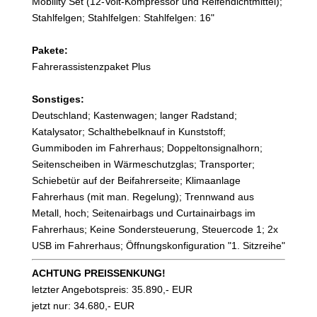
Mobility Set (12-Volt-Kompressor und Reifendichtmittel);
Stahlfelgen; Stahlfelgen: Stahlfelgen: 16"
Pakete:
Fahrerassistenzpaket Plus
Sonstiges:
Deutschland; Kastenwagen; langer Radstand;
Katalysator; Schalthebelknauf in Kunststoff;
Gummiboden im Fahrerhaus; Doppeltonsignalhorn;
Seitenscheiben in Wärmeschutzglas; Transporter;
Schiebetür auf der Beifahrerseite; Klimaanlage
Fahrerhaus (mit man. Regelung); Trennwand aus
Metall, hoch; Seitenairbags und Curtainairbags im
Fahrerhaus; Keine Sondersteuerung, Steuercode 1; 2x
USB im Fahrerhaus; Öffnungskonfiguration "1. Sitzreihe"
ACHTUNG PREISSENKUNG!
letzter Angebotspreis: 35.890,- EUR
jetzt nur: 34.680,- EUR