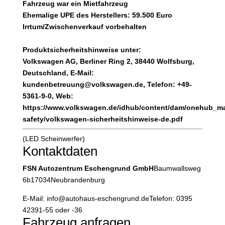
Fahrzeug war ein Mietfahrzeug
Ehemalige UPE des Herstellers: 59.500 Euro
Irrtum/Zwischenverkauf vorbehalten
Produktsicherheitshinweise unter:
Volkswagen AG, Berliner Ring 2, 38440 Wolfsburg,
Deutschland, E-Mail:
kundenbetreuung@volkswagen.de, Telefon: +49-
5361-9-0, Web:
https://www.volkswagen.de/idhub/content/dam/onehub_ma
safety/volkswagen-sicherheitshinweise-de.pdf
(LED Scheinwerfer)
Kontaktdaten
FSN Autozentrum Eschengrund GmbH
Baumwallsweg
6b
17034
Neubrandenburg
E-Mail:
info@autohaus-eschengrund.de
Telefon:
0395
42391-55 oder -36
Fahrzeug anfragen