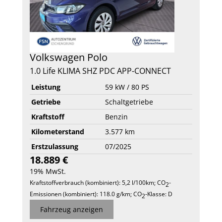
Volkswagen
Polo
1.0 Life KLIMA SHZ PDC APP-CONNECT
Leistung
59 kW / 80 PS
Getriebe
Schaltgetriebe
Kraftstoff
Benzin
Kilometerstand
3.577 km
Erstzulassung
07/2025
18.889 €
19% MwSt.
Kraftstoffverbrauch (kombiniert):
5,2 l/100km
;
CO
-
2
Emissionen (kombiniert):
118.0 g/km
;
CO
-Klasse:
D
2
Fahrzeug anzeigen