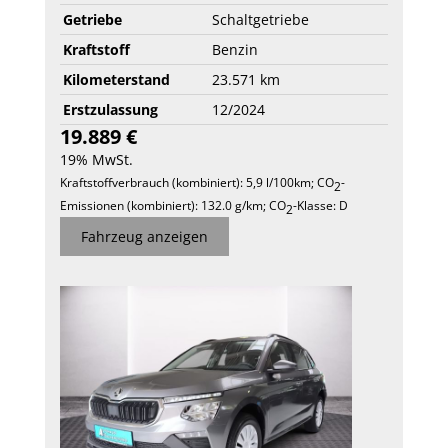
Getriebe
Schaltgetriebe
Kraftstoff
Benzin
Kilometerstand
23.571 km
Erstzulassung
12/2024
19.889 €
19% MwSt.
Kraftstoffverbrauch (kombiniert):
5,9 l/100km
;
CO
-
2
Emissionen (kombiniert):
132.0 g/km
;
CO
-Klasse:
D
2
Fahrzeug anzeigen