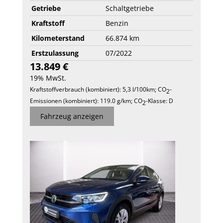
Getriebe
Schaltgetriebe
Kraftstoff
Benzin
Kilometerstand
66.874 km
Erstzulassung
07/2022
13.849 €
19% MwSt.
Kraftstoffverbrauch (kombiniert):
5,3 l/100km
;
CO
-
2
Emissionen (kombiniert):
119.0 g/km
;
CO
-Klasse:
D
2
Fahrzeug anzeigen