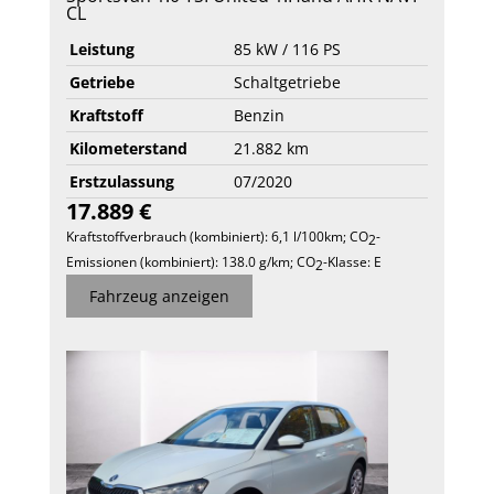
CL
Leistung
85 kW / 116 PS
Getriebe
Schaltgetriebe
Kraftstoff
Benzin
Kilometerstand
21.882 km
Erstzulassung
07/2020
17.889 €
Kraftstoffverbrauch (kombiniert):
6,1 l/100km
;
CO
-
2
Emissionen (kombiniert):
138.0 g/km
;
CO
-Klasse:
E
2
Fahrzeug anzeigen