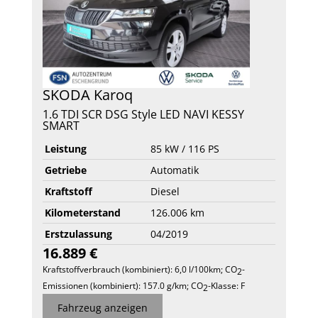
SKODA
Karoq
1.6 TDI SCR DSG Style LED NAVI KESSY
SMART
Leistung
85 kW / 116 PS
Getriebe
Automatik
Kraftstoff
Diesel
Kilometerstand
126.006 km
Erstzulassung
04/2019
16.889 €
Kraftstoffverbrauch (kombiniert):
6,0 l/100km
;
CO
-
2
Emissionen (kombiniert):
157.0 g/km
;
CO
-Klasse:
F
2
Fahrzeug anzeigen