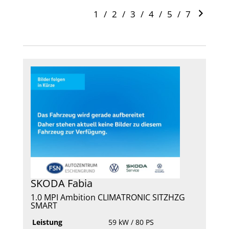
1
/
2
/
3
/
4
/
5
/
7
SKODA
Fabia
1.0 MPI Ambition CLIMATRONIC SITZHZG
SMART
Leistung
59 kW / 80 PS