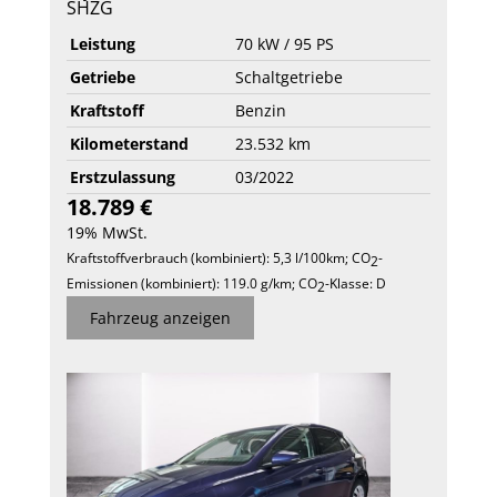
SHZG
Leistung
70 kW / 95 PS
Getriebe
Schaltgetriebe
Kraftstoff
Benzin
Kilometerstand
23.532 km
Erstzulassung
03/2022
18.789 €
19% MwSt.
Kraftstoffverbrauch (kombiniert):
5,3 l/100km
;
CO
-
2
Emissionen (kombiniert):
119.0 g/km
;
CO
-Klasse:
D
2
Fahrzeug anzeigen