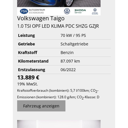
Volkswagen
Taigo
1.0 TSI OPF LED KLIMA PDC SHZG GZJR
Leistung
70 kW / 95 PS
Getriebe
Schaltgetriebe
Kraftstoff
Benzin
Kilometerstand
87.097 km
Erstzulassung
06/2022
13.889 €
19% MwSt.
Kraftstoffverbrauch (kombiniert):
5,7 l/100km
;
CO
-
2
Emissionen (kombiniert):
128.0 g/km
;
CO
-Klasse:
D
2
Fahrzeug anzeigen