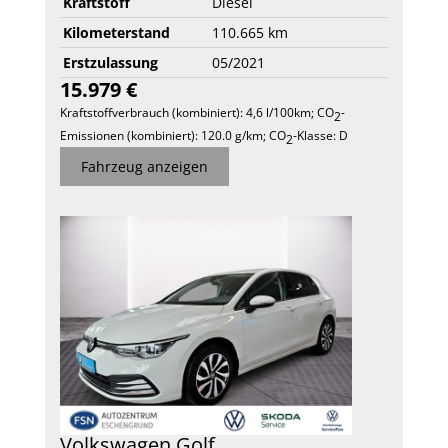
Kraftstoff
Diesel
Kilometerstand
110.665 km
Erstzulassung
05/2021
15.979 €
Kraftstoffverbrauch (kombiniert):
4,6 l/100km
;
CO
-
2
Emissionen (kombiniert):
120.0 g/km
;
CO
-Klasse:
D
2
Fahrzeug anzeigen
Volkswagen
Golf