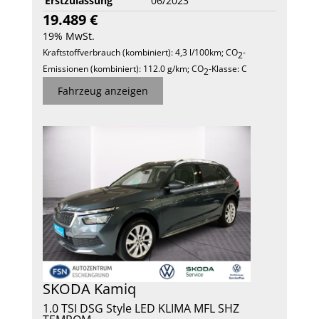
Erstzulassung
06/2023
19.489 €
19% MwSt.
Kraftstoffverbrauch (kombiniert):
4,3 l/100km
;
CO
-
2
Emissionen (kombiniert):
112.0 g/km
;
CO
-Klasse:
C
2
Fahrzeug anzeigen
SKODA
Kamiq
1.0 TSI DSG Style LED KLIMA MFL SHZ