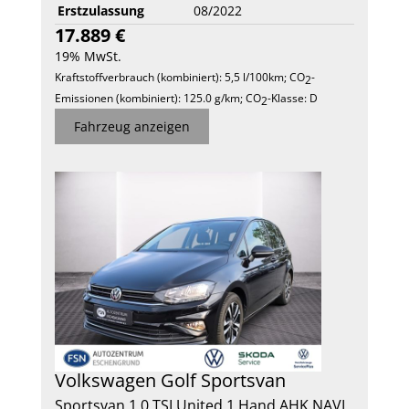
Erstzulassung
08/2022
17.889 €
19% MwSt.
Kraftstoffverbrauch (kombiniert):
5,5 l/100km
;
CO
-
2
Emissionen (kombiniert):
125.0 g/km
;
CO
-Klasse:
D
2
Fahrzeug anzeigen
Volkswagen
Golf Sportsvan
Sportsvan 1.0 TSI United 1.Hand AHK NAVI