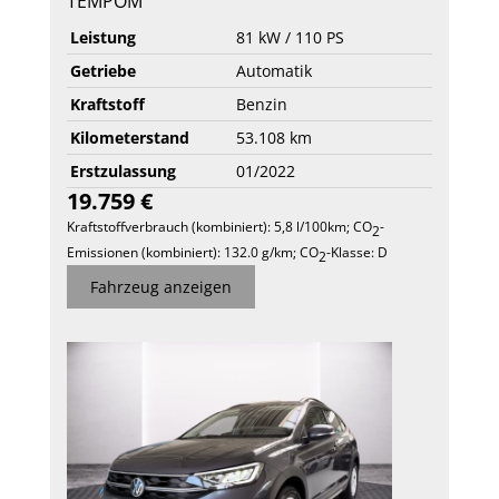
TEMPOM
Leistung
81 kW / 110 PS
Getriebe
Automatik
Kraftstoff
Benzin
Kilometerstand
53.108 km
Erstzulassung
01/2022
19.759 €
Kraftstoffverbrauch (kombiniert):
5,8 l/100km
;
CO
-
2
Emissionen (kombiniert):
132.0 g/km
;
CO
-Klasse:
D
2
Fahrzeug anzeigen