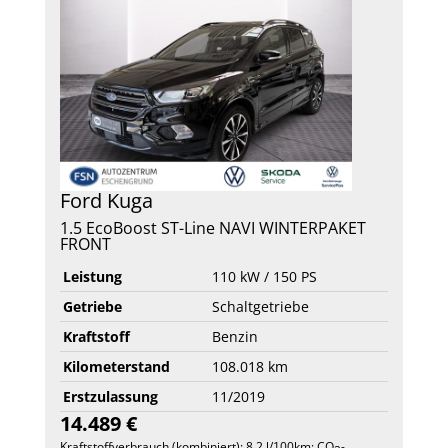
Ford
Kuga
1.5 EcoBoost ST-Line NAVI WINTERPAKET
FRONT
Leistung
110 kW / 150 PS
Getriebe
Schaltgetriebe
Kraftstoff
Benzin
Kilometerstand
108.018 km
Erstzulassung
11/2019
14.489 €
Kraftstoffverbrauch (kombiniert):
8,2 l/100km
;
CO
-