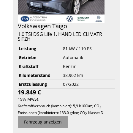
Volkswagen
Taigo
1.0 TSI DSG Life 1. HAND LED CLIMATR
SITZH
Leistung
81 kW / 110 PS
Getriebe
Automatik
Kraftstoff
Benzin
Kilometerstand
38.902 km
Erstzulassung
07/2022
19.849 €
19% MwSt.
Kraftstoffverbrauch (kombiniert):
5,9 l/100km
;
CO
-
2
Emissionen (kombiniert):
133.0 g/km
;
CO
-Klasse:
D
2
Fahrzeug anzeigen