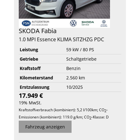
SKODA
Fabia
1.0 MPI Essence KLIMA SITZHZG PDC
Leistung
59 kW / 80 PS
Getriebe
Schaltgetriebe
Kraftstoff
Benzin
Kilometerstand
2.560 km
Erstzulassung
10/2025
17.949 €
19% MwSt.
Kraftstoffverbrauch (kombiniert):
5,2 l/100km
;
CO
-
2
Emissionen (kombiniert):
119.0 g/km
;
CO
-Klasse:
D
2
Fahrzeug anzeigen