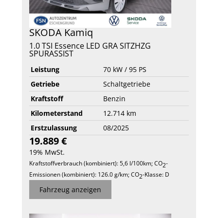
SKODA
Kamiq
1.0 TSI Essence LED GRA SITZHZG
SPURASSIST
Leistung
70 kW / 95 PS
Getriebe
Schaltgetriebe
Kraftstoff
Benzin
Kilometerstand
12.714 km
Erstzulassung
08/2025
19.889 €
19% MwSt.
Kraftstoffverbrauch (kombiniert):
5,6 l/100km
;
CO
-
2
Emissionen (kombiniert):
126.0 g/km
;
CO
-Klasse:
D
2
Fahrzeug anzeigen