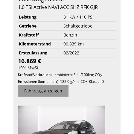
1.0 TSI Active NAVI ACC SHZ RFK GJR
Leistung
81 kW / 110 PS
Getriebe
Schaltgetriebe
Kraftstoff
Benzin
Kilometerstand
90.839 km
Erstzulassung
02/2022
16.869 €
19% MwSt.
Kraftstoffverbrauch (kombiniert):
5,4 l/100km
;
CO
-
2
Emissionen (kombiniert):
122.0 g/km
;
CO
-Klasse:
D
2
Fahrzeug anzeigen