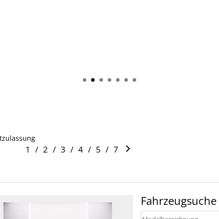
stzulassung
1
/
2
/
3
/
4
/
5
/
7
Fahrzeugsuche