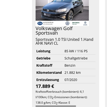
Volkswagen
Golf
Sportsvan
Sportsvan 1.0 TSI United 1.Hand
AHK NAVI CL
Leistung
85 kW / 116 PS
Getriebe
Schaltgetriebe
Kraftstoff
Benzin
Kilometerstand
21.882 km
Erstzulassung
07/2020
17.889 €
Kraftstoffverbrauch (kombiniert):
6,1
l/100km
;
CO
-Emissionen (kombiniert):
2
138.0 g/km
;
CO
-Klasse:
E
2