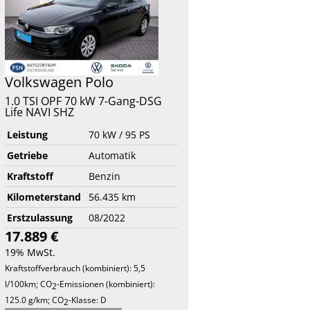
Volkswagen
Polo
1.0 TSI OPF 70 kW 7-Gang-DSG
Life NAVI SHZ
Leistung
70 kW / 95 PS
Getriebe
Automatik
Kraftstoff
Benzin
Kilometerstand
56.435 km
Erstzulassung
08/2022
17.889 €
19% MwSt.
Kraftstoffverbrauch (kombiniert):
5,5
l/100km
;
CO
-Emissionen (kombiniert):
2
125.0 g/km
;
CO
-Klasse:
D
2