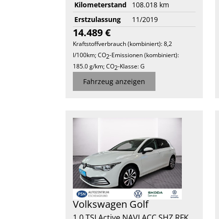
Kilometerstand
108.018 km
Erstzulassung
11/2019
14.489 €
Kraftstoffverbrauch (kombiniert):
8,2
l/100km
;
CO
-Emissionen (kombiniert):
2
185.0 g/km
;
CO
-Klasse:
G
2
Fahrzeug anzeigen
Volkswagen
Golf
1.0 TSI Active NAVI ACC SHZ RFK