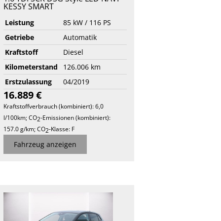
KESSY SMART
Leistung
85 kW / 116 PS
Getriebe
Automatik
Kraftstoff
Diesel
Kilometerstand
126.006 km
Erstzulassung
04/2019
16.889 €
Kraftstoffverbrauch (kombiniert):
6,0
l/100km
;
CO
-Emissionen (kombiniert):
2
157.0 g/km
;
CO
-Klasse:
F
2
Fahrzeug anzeigen