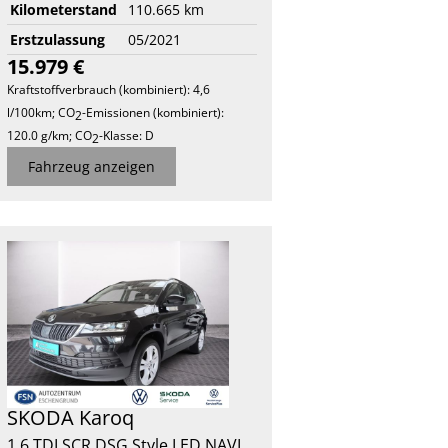
Kilometerstand
110.665 km
Erstzulassung
05/2021
15.979 €
Kraftstoffverbrauch (kombiniert):
4,6
l/100km
;
CO
-Emissionen (kombiniert):
2
120.0 g/km
;
CO
-Klasse:
D
2
Fahrzeug anzeigen
SKODA
Karoq
1.6 TDI SCR DSG Style LED NAVI