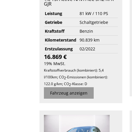
GJR
Leistung
81 kW / 110 PS
Getriebe
Schaltgetriebe
Kraftstoff
Benzin
Kilometerstand
90.839 km
Erstzulassung
02/2022
16.869 €
19% MwSt.
Kraftstoffverbrauch (kombiniert):
5,4
l/100km
;
CO
-Emissionen (kombiniert):
2
122.0 g/km
;
CO
-Klasse:
D
2
Fahrzeug anzeigen