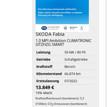
SKODA
Fabia
1.0 MPI Ambition CLIMATRONIC
SITZHZG SMART
Leistung
59 kW / 80 PS
Getriebe
Schaltgetriebe
Kraftstoff
Benzin
Kilometerstand
66.874 km
Erstzulassung
07/2022
13.849 €
19% MwSt.
Kraftstoffverbrauch (kombiniert):
5,3
l/100km
;
CO
-Emissionen (kombiniert):
2