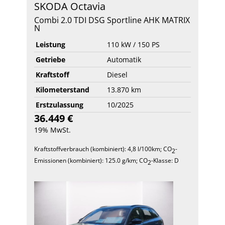
SKODA
Octavia
Combi 2.0 TDI DSG Sportline AHK MATRIX
N
Leistung
110 kW / 150 PS
Getriebe
Automatik
Kraftstoff
Diesel
Kilometerstand
13.870 km
Erstzulassung
10/2025
36.449 €
19% MwSt.
Kraftstoffverbrauch (kombiniert):
4,8 l/100km
;
CO
-
2
Emissionen (kombiniert):
125.0 g/km
;
CO
-Klasse:
D
2