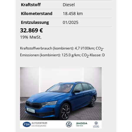
Kraftstoff
Diesel
Kilometerstand
18.458 km
Erstzulassung
01/2025
32.869 €
19% MwSt.
Kraftstoffverbrauch (kombiniert):
4,7 l/100km
;
CO
-
2
Emissionen (kombiniert):
125.0 g/km
;
CO
-Klasse:
D
2